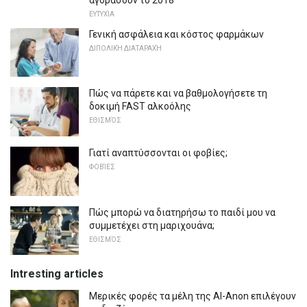
ΕΥΤΥΧΊΑ
Γενική ασφάλεια και κόστος φαρμάκων
ΔΙΠΟΛΙΚΉ ΔΙΑΤΑΡΑΧΉ
Πώς να πάρετε και να βαθμολογήσετε τη
δοκιμή FAST αλκοόλης
ΕΘΙΣΜΌΣ
Γιατί αναπτύσσονται οι φοβίες;
ΦΟΒΊΕΣ
Πώς μπορώ να διατηρήσω το παιδί μου να
συμμετέχει στη μαριχουάνα;
ΕΘΙΣΜΌΣ
Intresting articles
Μερικές φορές τα μέλη της Al-Anon επιλέγουν