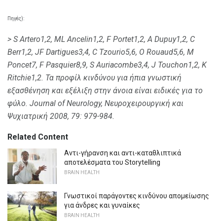
Πηγές):
> S Artero1,2, ML Ancelin1,2, F Portet1,2, A Dupuy1,2, C
Berr1,2, JF Dartigues3,4, C Tzourio5,6, O Rouaud5,6, M
Poncet7, F Pasquier8,9, S Auriacombe3,4, J Touchon1,2, K
Ritchie1,2.
Τα προφίλ κινδύνου για ήπια γνωστική
εξασθένηση και εξέλιξη στην άνοια είναι ειδικές για το
φύλο.
Journal of Neurology, Νευροχειρουργική και
Ψυχιατρική 2008, 79: 979-984.
Related Content
Αντι-γήρανση και αντι-καταθλιπτικά
αποτελέσματα του Storytelling
BRAIN HEALTH
Γνωστικοί παράγοντες κινδύνου απομείωσης
για άνδρες και γυναίκες
BRAIN HEALTH