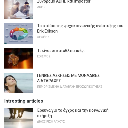
Σύνδρομο ADHD και Imposter
ADHD
Τα στάδια της ψυχοκοινωνικής ανάπτυξης του
Erik Erikson
ΘΕΩΡΊΕΣ
Τι είναι οι καταθλιπτικές;
ΕΘΙΣΜΌΣ
ΓΕΝΙΚΕΣ ΑΣΚΗΣΕΙΣ ΜΕ ΜΟΝΑΔΙΚΕΣ
ΔΙΑΤΑΡΑΧΕΣ
ΠΕΡΙΟΡΙΣΜΈΝΗ ΔΙΑΤΑΡΑΧΉ ΠΡΟΣΩΠΙΚΌΤΗΤΑΣ
Intresting articles
Έρευνα για το άγχος και την κοινωνική
στήριξη
ΔΙΑΧΕΊΡΙΣΗ ΆΓΧΟΥΣ