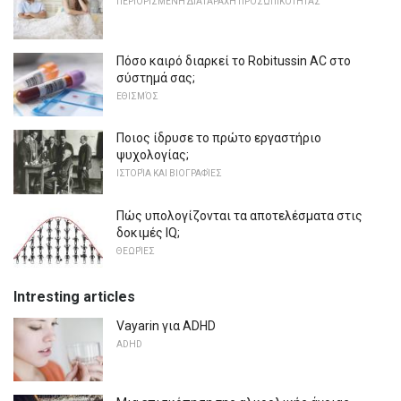
ΠΕΡΙΟΡΙΣΜΈΝΗ ΔΙΑΤΑΡΑΧΉ ΠΡΟΣΩΠΙΚΌΤΗΤΑΣ
Πόσο καιρό διαρκεί το Robitussin AC στο
σύστημά σας;
ΕΘΙΣΜΌΣ
Ποιος ίδρυσε το πρώτο εργαστήριο
ψυχολογίας;
ΙΣΤΟΡΊΑ ΚΑΙ ΒΙΟΓΡΑΦΊΕΣ
Πώς υπολογίζονται τα αποτελέσματα στις
δοκιμές IQ;
ΘΕΩΡΊΕΣ
Intresting articles
Vayarin για ADHD
ADHD