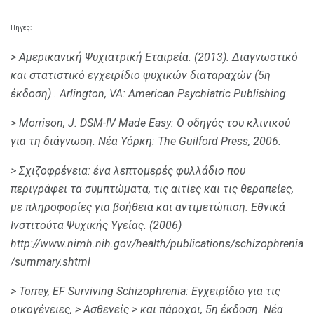
Πηγές:
> Αμερικανική Ψυχιατρική Εταιρεία.
(2013).
Διαγνωστικό
και στατιστικό εγχειρίδιο ψυχικών διαταραχών (5η
έκδοση)
.
Arlington, VA: American Psychiatric Publishing.
> Morrison, J.
DSM-IV Made Easy: Ο οδηγός του κλινικού
για τη διάγνωση.
Νέα Υόρκη: The Guilford Press, 2006.
>
Σχιζοφρένεια: ένα λεπτομερές φυλλάδιο που
περιγράφει τα συμπτώματα, τις αιτίες και τις θεραπείες,
με πληροφορίες για βοήθεια και αντιμετώπιση.
Εθνικά
Ινστιτούτα Ψυχικής Υγείας.
(2006)
http://www.nimh.nih.gov/health/publications/schizophrenia
/summary.shtml
> Torrey, EF
Surviving Schizophrenia: Εγχειρίδιο για τις
οικογένειες,
> Ασθενείς
>
και πάροχοι, 5η έκδοση.
Νέα