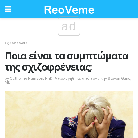
ad
Σχιζοφρένεια
Ποια είναι τα συμπτώματα
της σχιζοφρένειας;
by Catherine Harrison, PhD; Αξιολογήθηκε από τον / την Steven Gans,
MD